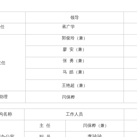
领导
任
蒋广学
郭俊玲（兼）
廖
安（兼）
张
勇（兼）
主任
马
皓（兼）
王艳超（兼）
助理
闫保桦
构名称
工作人员
主
任
闫保桦（兼）
李珍珍
调办公室
职
员