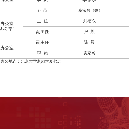
职 员
窦家兴（兼）
主
任
刘福东
划办公室
理办公室）
副主任
张
胤
副主任
陈
晨
理办公室
职
员
窦家兴
：北京大学燕园大厦七层