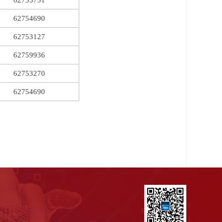
62753751
62754690
62753127
62759936
62753270
62754690