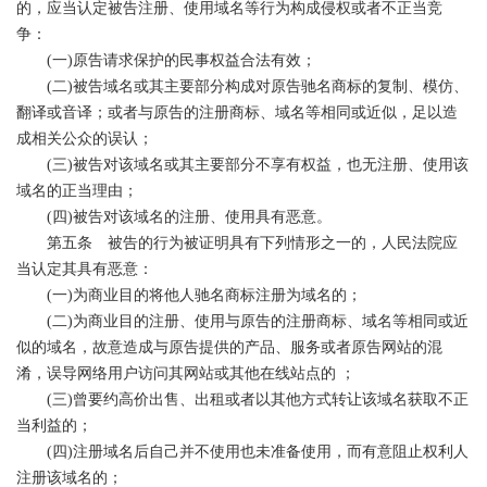
的，应当认定被告注册、使用域名等行为构成侵权或者不正当竞
争：
(
一
)
原告请求保护的民事权益合法有效；
(
二
)
被告域名或其主要部分构成对原告驰名商标的复制、模仿、
翻译或音译；或者与原告的注册商标、域名等相同或近似，足以造
成相关公众的误认；
(
三
)
被告对该域名或其主要部分不享有权益，也无注册、使用该
域名的正当理由；
(
四
)
被告对该域名的注册、使用具有恶意。
第五条 被告的行为被证明具有下列情形之一的，人民法院应
当认定其具有恶意：
(
一
)
为商业目的将他人驰名商标注册为域名的；
(
二
)
为商业目的注册、使用与原告的注册商标、域名等相同或近
似的域名，故意造成与原告提供的产品、服务或者原告网站的混
淆，误导网络用户访问其网站或其他在线站点的
；
(
三
)
曾要约高价出售、出租或者以其他方式转让该域名获取不正
当利益的；
(
四
)
注册域名后自己并不使用也未准备使用，而有意阻止权利人
注册该域名的；