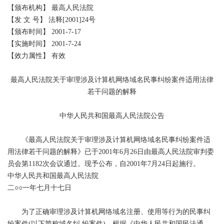
【颁布机构】
最高人民法院
【发
文
号】
法释
[2001]24
号
【颁布时间】
2001-7-17
【实施时间】
2001-7-24
【效力属性】
有效
最高人民法院关于审理涉及计算机网络域名民事纠纷案件适用法律
若干问题的解释
中华人民共和国最高人民法院公告
《最高人民法院关于审理涉及计算机网络域名民事纠纷案件适
用法律若干问题的解释》已于
2001
年
6
月
26
日由最高人民法院审判委
员会第
1182
次会议通过。现予公布，自
2001
年
7
月
24
日起施行。
中华人民共和国最高人民法院
二
○○
一年七月十七日
为了正确审理涉及计算机网络域名注册、使用等行为的民事纠
纷案件
(
以下简称域名纠
纷案件
)
，根据
《中华人民共和国民法通