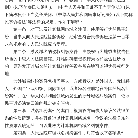
则》
(
以下简称
民法通则
)
、
《中华人民共和国反不正当竞争法》
(
以
下简称
反不正当竞争法
)
和
《中华人民共和国民事诉讼法》
(
以下简称
民事诉讼法
)
等法律的规定，作如下解释：
第一条 对于涉及计算机网络域名注册、使用等行为的民事纠
纷，当事人向人民法院提起诉讼，经审查符合
民事诉讼法
第一百零
八条
规定的，人民法院应当受理。
第二条 涉及域名的侵权纠纷案件，由侵权行为地或者被告住
所地的中级人民法院管辖。对难以确定侵权行为地和被告住所地
的，原告发现该域名的计算机终端等设备所在地可以视为侵权行为
地。
涉外域名纠纷案件包括当事人一方或者双方是外国人、无国籍
人、外国企业或组织、国际组织，或者域名注册地在外国的域名纠
纷案件。在中华人民共和国领域内发生的涉外域名纠纷案件，依照
民事诉讼法
第四编的规定确定管辖。
第三条 域名纠纷案件的案由，根据双方当事人争议的法律关
系的性质确定，并在其前冠以计算机网络域名；争议的法律关系的
性质难以确定的，可以通称为计算机网络域名纠纷案件。
第四条 人民法院审理域名纠纷案件，对符合以下各项条件