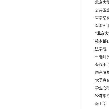
北京大
公共卫
医学部
医学图
“北京大
校本部1
法学院
王选计
会议中
国家发
党委宣
学生心
经济学
保卫部