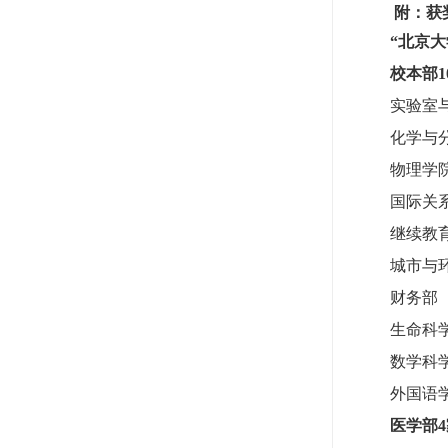
附：获
“北京大
校本部1
实验室
化学与
物理学
国际关
继续教
城市与
财务部
生命科
数学科
外国语
医学部